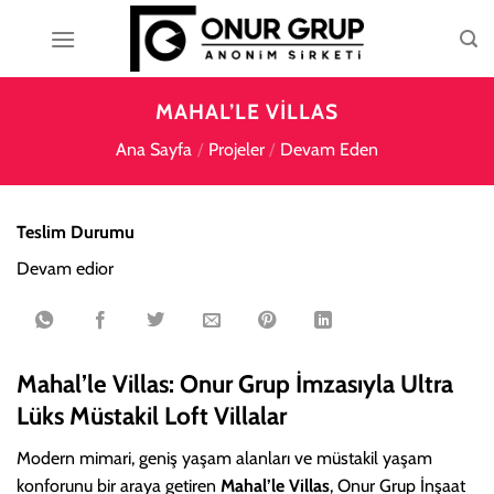
İçeriğe
atla
MAHAL’LE VILLAS
Ana Sayfa
/
Projeler
/
Devam Eden
Teslim Durumu
Devam edior
Mahal’le Villas: Onur Grup İmzasıyla Ultra
Lüks Müstakil Loft Villalar
Modern mimari, geniş yaşam alanları ve müstakil yaşam
konforunu bir araya getiren
Mahal’le Villas
, Onur Grup İnşaat