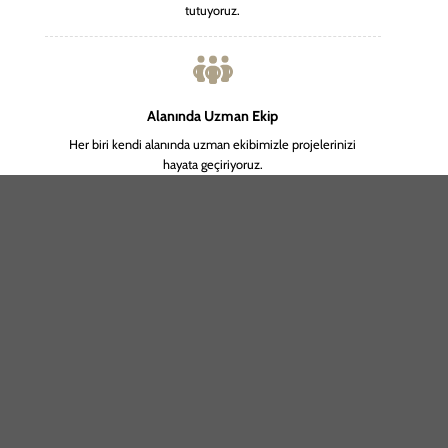
tutuyoruz.
Alanında Uzman Ekip
Her biri kendi alanında uzman ekibimizle projelerinizi
hayata geçiriyoruz.
100+ Proje
Başarıyla tamamladığımız 100’den fazla proje ile
deneyimimizi güçlendiriyoruz.
1000+ Memnun Müşteri