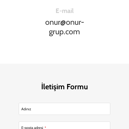
E-mail
onur@onur-
grup.com
İletişim Formu
Adınız
E-posta adresi
*